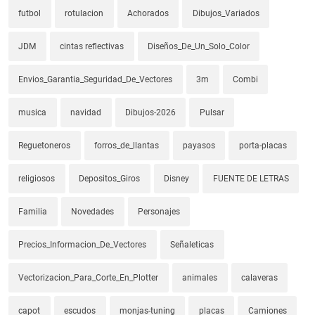
futbol
rotulacion
Achorados
Dibujos_Variados
JDM
cintas reflectivas
Diseños_De_Un_Solo_Color
Envios_Garantia_Seguridad_De_Vectores
3m
Combi
musica
navidad
Dibujos-2026
Pulsar
Reguetoneros
forros_de_llantas
payasos
porta-placas
religiosos
Depositos_Giros
Disney
FUENTE DE LETRAS
Familia
Novedades
Personajes
Precios_Informacion_De_Vectores
Señaleticas
Vectorizacion_Para_Corte_En_Plotter
animales
calaveras
capot
escudos
monjas-tuning
placas
Camiones