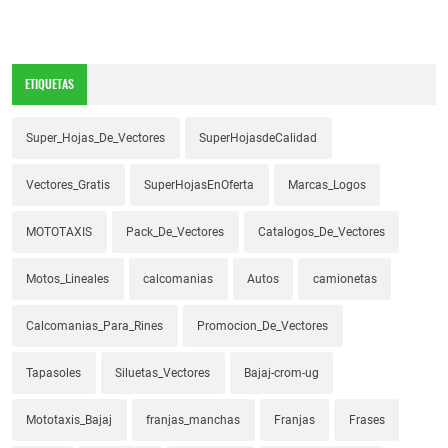
ETIQUETAS
Super_Hojas_De_Vectores
SuperHojasdeCalidad
Vectores_Gratis
SuperHojasEnOferta
Marcas_Logos
MOTOTAXIS
Pack_De_Vectores
Catalogos_De_Vectores
Motos_Lineales
calcomanias
Autos
camionetas
Calcomanias_Para_Rines
Promocion_De_Vectores
Tapasoles
Siluetas_Vectores
Bajaj-crom-ug
Mototaxis_Bajaj
franjas_manchas
Franjas
Frases