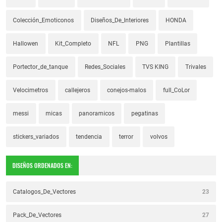
Colección_Emoticonos
Diseños_De_Interiores
HONDA
Hallowen
Kit_Completo
NFL
PNG
Plantillas
Portector_de_tanque
Redes_Sociales
TVS KING
Trivales
Velocimetros
callejeros
conejos-malos
full_CoLor
messi
micas
panoramicos
pegatinas
stickers_variados
tendencia
terror
volvos
DISEÑOS ORDENADOS EN:
Catalogos_De_Vectores
23
Pack_De_Vectores
27