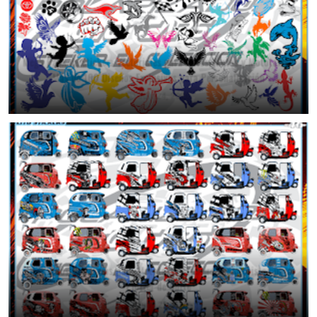
Mega Pack de Stickers Vectoriales para Autos, Motos y Mototaxis |
Más de 100 Diseños Exclusivos para Personalización
July 24, 2026
46 Diseños Exclusivos para Mototaxi | Stickers Tuning Listos para
Plotter de Corte
June 25, 2026