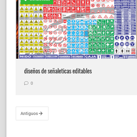
Vectores Tuning Urbano Posterior pa
diseños de señaleticas editables
0
Antiguos