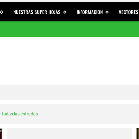
NUESTRAS SUPER HOJAS
INFORMACION
VECTORES
ara tu Moto o auto
d PNG Descarga Gratis
ale Vida a tu Vehículo
s Bajaj
ra Autos, Motos y Mototaxis | Más de 100 Diseños Exclusivos para Pers
Stickers Tuning Listos para Plotter de Corte
 todas las entradas
es de Vectores editables
arga Gratis