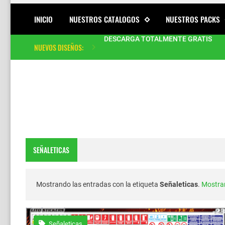
INICIO
NUESTROS CATALOGOS
NUESTROS PACKS
DESCARGA TOTALMENTE GRATIS
NUEVOS DISEÑOS:
Mas de 70 Modelo de Frases/Calcas p
Diseño Conejo Urbano en Alta Calida
Calcomanías Tuning para Mototaxis: D
Estilo Tuning Posterior para Mototaxi
SEÑALETICAS
Mega Pack de Stickers Vectoriales pa
46 Diseños Exclusivos para Mototaxi | 
Mostrando las entradas con la etiqueta
Señaleticas
.
Mostrar
📂Catalogo de Diseños Tuning #14 Mil
Señaleticas
Vector de Jesucristo Crucificado Desc