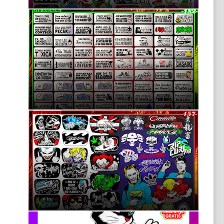
Mas de 70 Modelo de Frases/Calcas para tu
Moto o auto
11:38 p.m.
Calcomanías Tuning para Mototaxis: Dale
Vida a tu Vehículo
11:40 p.m.