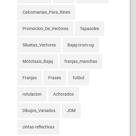
Calcomanias_Para_Rines
Promocion_De_Vectores
Tapasoles
Siluetas_Vectores
Bajaj-crom-ug
Mototaxis_Bajaj
franjas_manchas
Franjas
Frases
futbol
rotulacion
Achorados
Dibujos_Variados
JDM
cintas reflectivas