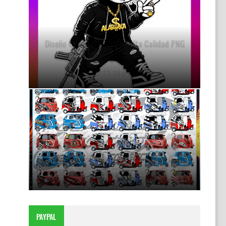
Diseño Conejo Urbano en Alta Calidad PNG
Descarga Gratis
11:25 p.m.
46 Diseños Exclusivos para Mototaxi |
Stickers Tuning Listos para Plotter de Corte
9:18 p.m.
PAYPAL