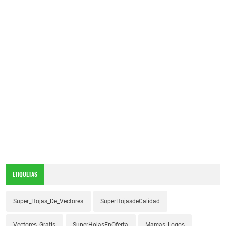
ETIQUETAS
Super_Hojas_De_Vectores
SuperHojasdeCalidad
Vectores_Gratis
SuperHojasEnOferta
Marcas_Logos