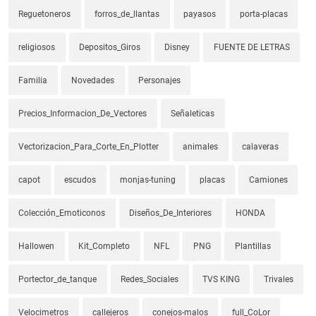
Reguetoneros
forros_de_llantas
payasos
porta-placas
religiosos
Depositos_Giros
Disney
FUENTE DE LETRAS
Familia
Novedades
Personajes
Precios_Informacion_De_Vectores
Señaleticas
Vectorizacion_Para_Corte_En_Plotter
animales
calaveras
capot
escudos
monjas-tuning
placas
Camiones
Colección_Emoticonos
Diseños_De_Interiores
HONDA
Hallowen
Kit_Completo
NFL
PNG
Plantillas
Portector_de_tanque
Redes_Sociales
TVS KING
Trivales
Velocimetros
callejeros
conejos-malos
full_CoLor