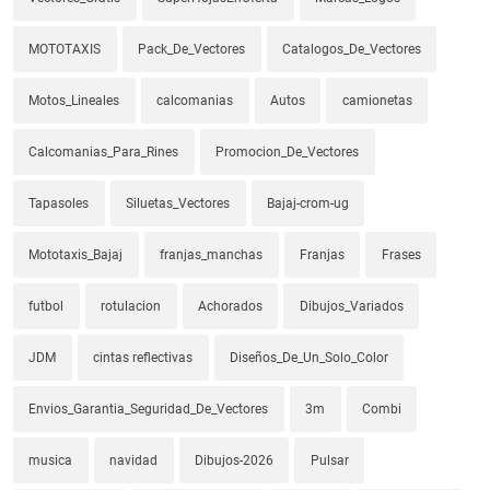
MOTOTAXIS
Pack_De_Vectores
Catalogos_De_Vectores
Motos_Lineales
calcomanias
Autos
camionetas
Calcomanias_Para_Rines
Promocion_De_Vectores
Tapasoles
Siluetas_Vectores
Bajaj-crom-ug
Mototaxis_Bajaj
franjas_manchas
Franjas
Frases
futbol
rotulacion
Achorados
Dibujos_Variados
JDM
cintas reflectivas
Diseños_De_Un_Solo_Color
Envios_Garantia_Seguridad_De_Vectores
3m
Combi
musica
navidad
Dibujos-2026
Pulsar