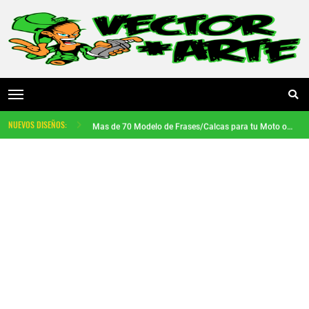
DESCARGA TOTALMENTE GRATIS
NUEVOS DISEÑOS:
Mas de 70 Modelo de Frases/Calcas para tu Moto o auto
Calcomanías Tuning para Mototaxis: Dale Vida a tu Vehículo
Diseño Conejo Urbano en Alta Calidad PNG Descarga Gratis
Vector de Jesucristo Crucificado Descarga Gratis
46 Diseños Exclusivos para Mototaxi | Stickers Tuning Listos para Plotter de Corte
Mega Pack de Stickers Vectoriales para Autos, Motos y Mototaxis | Más de 100 Diseños Exclusivos para Personalización
Cintas reflectivas personalizadas para aros de moto ⬇️ Descarga gratis