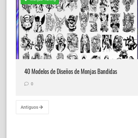
📂Catalogo de Diseños Tuning #14 Mil
Vector de Jesucristo Crucificado Desc
40 Modelos de Diseños de Monjas Bandidas
0
Antiguos