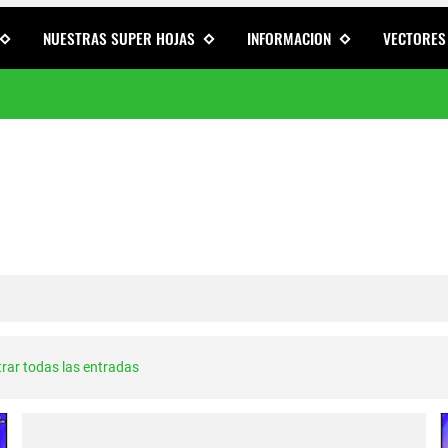
NUESTRAS SUPER HOJAS
INFORMACION
VECTORES
ara tu Moto o auto
d PNG Descarga Gratis
ale Vida a tu Vehículo
ra Autos, Motos y Mototaxis | Más de 100 Diseños Exclusivos para Pers
ra Mototaxis
a aros de moto ⬇️ Descarga gratis
rar todas las entradas
s Bajaj