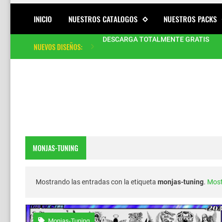
INICIO
NUESTROS CATALOGOS
NUESTROS PACKS
DESCARGA TOTALMENTE GRATIS
NUEVOS DISEÑOS:
Mas de 70 Modelo de Frases/Calcas p
Diseño Conejo Urbano en Alta Calida
Calcomanías Tuning para Mototaxis: D
Mega Pack de Stickers Vectoriales pa
MONJAS-TUNING
Vectores Tuning Urbano Posterior pa
Cintas reflectivas personalizadas par
Mostrando las entradas con la etiqueta
monjas-tuning
.
Most
Estilo Tuning Posterior para Mototaxi
Monjas-Tuning