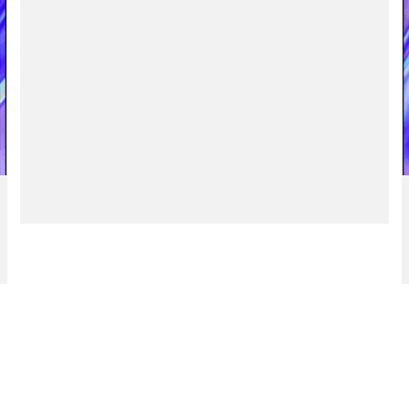
es de Vectores editables
arga Gratis