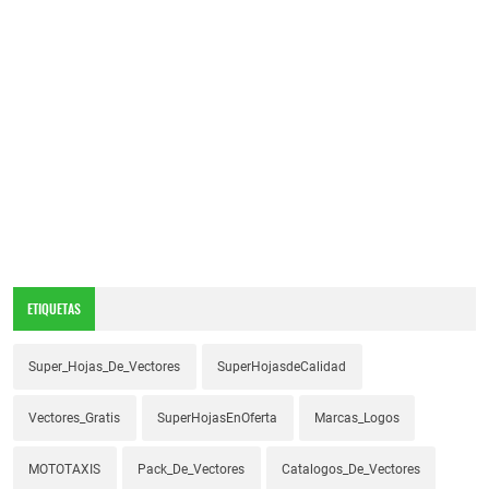
ETIQUETAS
Super_Hojas_De_Vectores
SuperHojasdeCalidad
Vectores_Gratis
SuperHojasEnOferta
Marcas_Logos
MOTOTAXIS
Pack_De_Vectores
Catalogos_De_Vectores