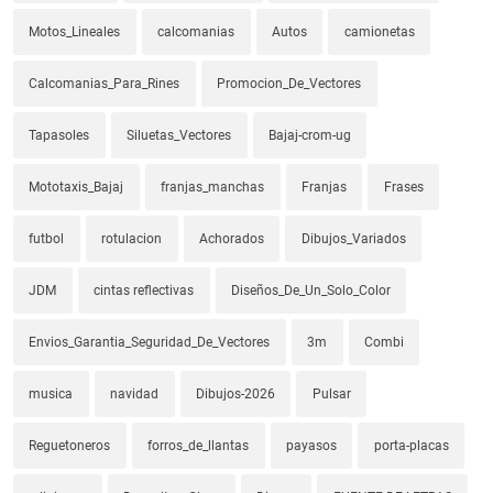
Motos_Lineales
calcomanias
Autos
camionetas
Calcomanias_Para_Rines
Promocion_De_Vectores
Tapasoles
Siluetas_Vectores
Bajaj-crom-ug
Mototaxis_Bajaj
franjas_manchas
Franjas
Frases
futbol
rotulacion
Achorados
Dibujos_Variados
JDM
cintas reflectivas
Diseños_De_Un_Solo_Color
Envios_Garantia_Seguridad_De_Vectores
3m
Combi
musica
navidad
Dibujos-2026
Pulsar
Reguetoneros
forros_de_llantas
payasos
porta-placas