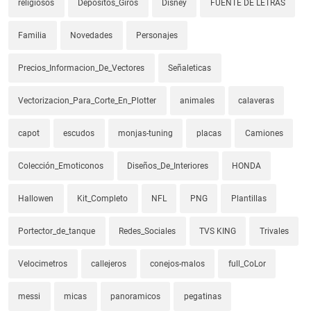
religiosos
Depositos_Giros
Disney
FUENTE DE LETRAS
Familia
Novedades
Personajes
Precios_Informacion_De_Vectores
Señaleticas
Vectorizacion_Para_Corte_En_Plotter
animales
calaveras
capot
escudos
monjas-tuning
placas
Camiones
Colección_Emoticonos
Diseños_De_Interiores
HONDA
Hallowen
Kit_Completo
NFL
PNG
Plantillas
Portector_de_tanque
Redes_Sociales
TVS KING
Trivales
Velocimetros
callejeros
conejos-malos
full_CoLor
messi
micas
panoramicos
pegatinas