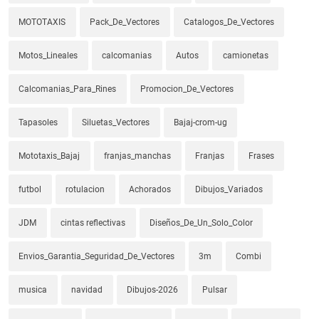
MOTOTAXIS
Pack_De_Vectores
Catalogos_De_Vectores
Motos_Lineales
calcomanias
Autos
camionetas
Calcomanias_Para_Rines
Promocion_De_Vectores
Tapasoles
Siluetas_Vectores
Bajaj-crom-ug
Mototaxis_Bajaj
franjas_manchas
Franjas
Frases
futbol
rotulacion
Achorados
Dibujos_Variados
JDM
cintas reflectivas
Diseños_De_Un_Solo_Color
Envios_Garantia_Seguridad_De_Vectores
3m
Combi
musica
navidad
Dibujos-2026
Pulsar