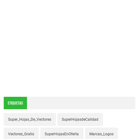
ETIQUETAS
Super_Hojas_De_Vectores
SuperHojasdeCalidad
Vectores_Gratis
SuperHojasEnOferta
Marcas_Logos