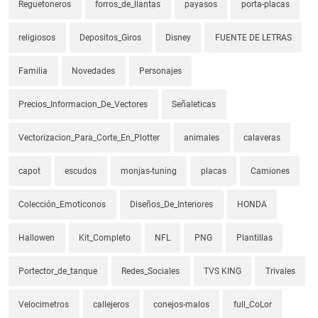
Reguetoneros
forros_de_llantas
payasos
porta-placas
religiosos
Depositos_Giros
Disney
FUENTE DE LETRAS
Familia
Novedades
Personajes
Precios_Informacion_De_Vectores
Señaleticas
Vectorizacion_Para_Corte_En_Plotter
animales
calaveras
capot
escudos
monjas-tuning
placas
Camiones
Colección_Emoticonos
Diseños_De_Interiores
HONDA
Hallowen
Kit_Completo
NFL
PNG
Plantillas
Portector_de_tanque
Redes_Sociales
TVS KING
Trivales
Velocimetros
callejeros
conejos-malos
full_CoLor