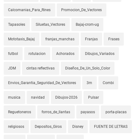
Calcomanias_Para_Rines
Promocion_De_Vectores
Tapasoles
Siluetas_Vectores
Bajaj-crom-ug
Mototaxis_Bajaj
franjas_manchas
Franjas
Frases
futbol
rotulacion
Achorados
Dibujos_Variados
JDM
cintas reflectivas
Diseños_De_Un_Solo_Color
Envios_Garantia_Seguridad_De_Vectores
3m
Combi
musica
navidad
Dibujos-2026
Pulsar
Reguetoneros
forros_de_llantas
payasos
porta-placas
religiosos
Depositos_Giros
Disney
FUENTE DE LETRAS