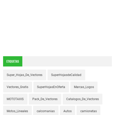
ETIQUETAS
Super_Hojas_De_Vectores
SuperHojasdeCalidad
Vectores_Gratis
SuperHojasEnOferta
Marcas_Logos
MOTOTAXIS
Pack_De_Vectores
Catalogos_De_Vectores
Motos_Lineales
calcomanias
Autos
camionetas