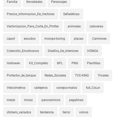
Familia
Novedades
Personajes
Precios_Informacion_De_Vectores
Señaleticas
Vectorizacion_Para_Corte_En_Plotter
animales
calaveras
capot
escudos
monjas-tuning
placas
Camiones
Colección_Emoticonos
Diseños_De_Interiores
HONDA
Hallowen
Kit_Completo
NFL
PNG
Plantillas
Portector_de_tanque
Redes_Sociales
TVS KING
Trivales
Velocimetros
callejeros
conejos-malos
full_CoLor
messi
micas
panoramicos
pegatinas
stickers_variados
tendencia
terror
volvos