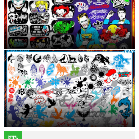
Calcomanías Tuning para Mototaxis: Dale Vida a tu Vehículo
11:40 p.m.
Mega Pack de Stickers Vectoriales para Autos, Motos y Mototaxis |
Más de 100 Diseños Exclusivos para Personalización
4:30 p.m.
PAYPAL