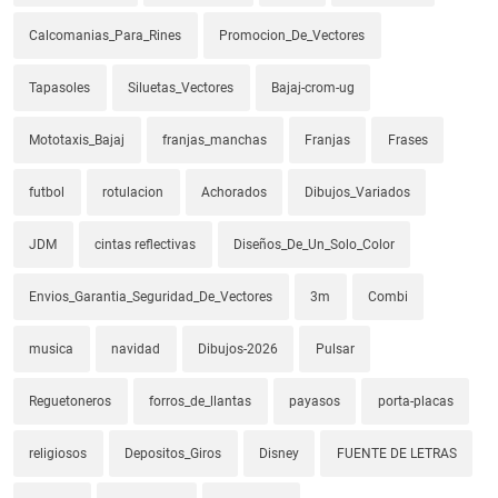
Calcomanias_Para_Rines
Promocion_De_Vectores
Tapasoles
Siluetas_Vectores
Bajaj-crom-ug
Mototaxis_Bajaj
franjas_manchas
Franjas
Frases
futbol
rotulacion
Achorados
Dibujos_Variados
JDM
cintas reflectivas
Diseños_De_Un_Solo_Color
Envios_Garantia_Seguridad_De_Vectores
3m
Combi
musica
navidad
Dibujos-2026
Pulsar
Reguetoneros
forros_de_llantas
payasos
porta-placas
religiosos
Depositos_Giros
Disney
FUENTE DE LETRAS