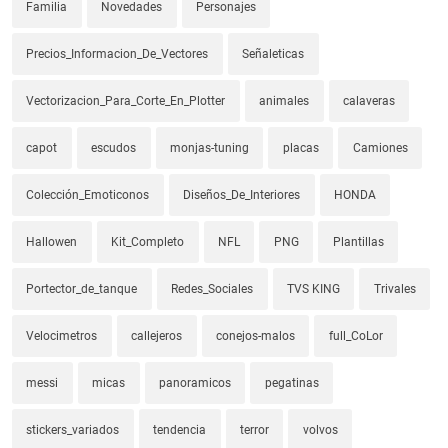
Familia
Novedades
Personajes
Precios_Informacion_De_Vectores
Señaleticas
Vectorizacion_Para_Corte_En_Plotter
animales
calaveras
capot
escudos
monjas-tuning
placas
Camiones
Colección_Emoticonos
Diseños_De_Interiores
HONDA
Hallowen
Kit_Completo
NFL
PNG
Plantillas
Portector_de_tanque
Redes_Sociales
TVS KING
Trivales
Velocimetros
callejeros
conejos-malos
full_CoLor
messi
micas
panoramicos
pegatinas
stickers_variados
tendencia
terror
volvos