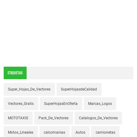
ETIQUETAS
Super_Hojas_De_Vectores
SuperHojasdeCalidad
Vectores_Gratis
SuperHojasEnOferta
Marcas_Logos
MOTOTAXIS
Pack_De_Vectores
Catalogos_De_Vectores
Motos_Lineales
calcomanias
Autos
camionetas