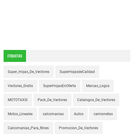
ETIQUETAS
Super_Hojas_De_Vectores
SuperHojasdeCalidad
Vectores_Gratis
SuperHojasEnOferta
Marcas_Logos
MOTOTAXIS
Pack_De_Vectores
Catalogos_De_Vectores
Motos_Lineales
calcomanias
Autos
camionetas
Calcomanias_Para_Rines
Promocion_De_Vectores