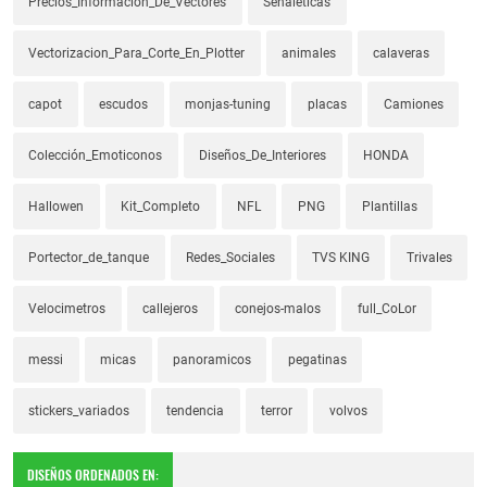
Precios_Informacion_De_Vectores
Señaleticas
Vectorizacion_Para_Corte_En_Plotter
animales
calaveras
capot
escudos
monjas-tuning
placas
Camiones
Colección_Emoticonos
Diseños_De_Interiores
HONDA
Hallowen
Kit_Completo
NFL
PNG
Plantillas
Portector_de_tanque
Redes_Sociales
TVS KING
Trivales
Velocimetros
callejeros
conejos-malos
full_CoLor
messi
micas
panoramicos
pegatinas
stickers_variados
tendencia
terror
volvos
DISEÑOS ORDENADOS EN: