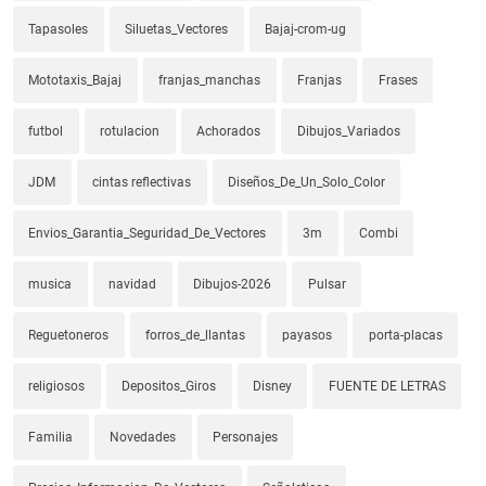
Tapasoles
Siluetas_Vectores
Bajaj-crom-ug
Mototaxis_Bajaj
franjas_manchas
Franjas
Frases
futbol
rotulacion
Achorados
Dibujos_Variados
JDM
cintas reflectivas
Diseños_De_Un_Solo_Color
Envios_Garantia_Seguridad_De_Vectores
3m
Combi
musica
navidad
Dibujos-2026
Pulsar
Reguetoneros
forros_de_llantas
payasos
porta-placas
religiosos
Depositos_Giros
Disney
FUENTE DE LETRAS
Familia
Novedades
Personajes