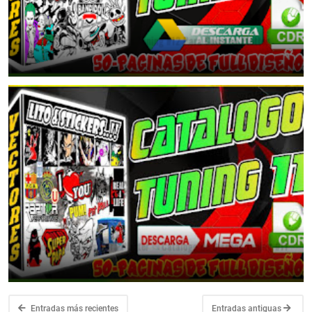
📂Catalogo de Diseños Tuning #12 Para Corte en Plotter
January 9, 2026
Vectores Editables Para Plotter 📂Catalogo de Diseños Tuning #11
September 9, 2021
Entradas más recientes
Entradas antiguas