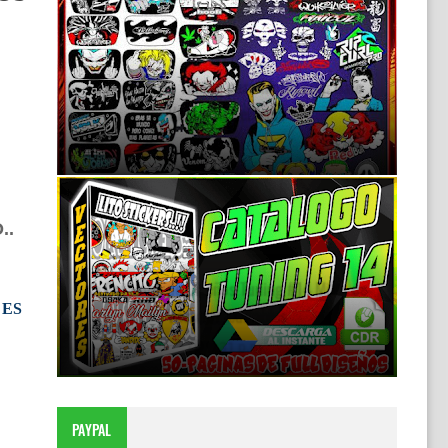
Calcomanías Tuning para Mototaxis: Dale
Vida a tu Vehículo
11:40 p.m.
..
📂Catalogo de Diseños Tuning #14 Miles de
 ES
Vectores editables
9:31 p.m.
PAYPAL