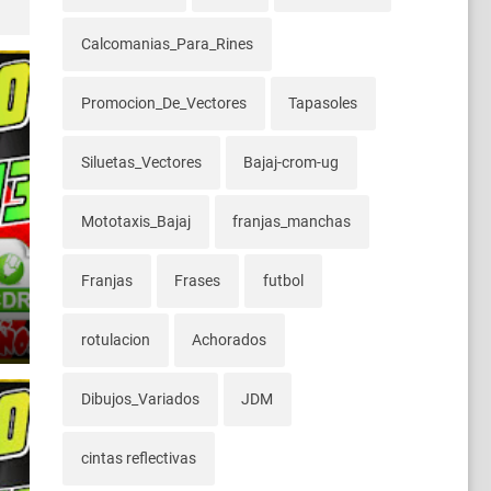
Calcomanias_Para_Rines
Promocion_De_Vectores
Tapasoles
Siluetas_Vectores
Bajaj-crom-ug
Mototaxis_Bajaj
franjas_manchas
Franjas
Frases
futbol
rotulacion
Achorados
Dibujos_Variados
JDM
cintas reflectivas