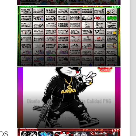
Mas de 70 Modelo de Frases/Calcas para tu
Moto o auto
11:38 p.m.
Diseño Conejo Urbano en Alta Calidad PNG
Descarga Gratis

11:25 p.m.
OS